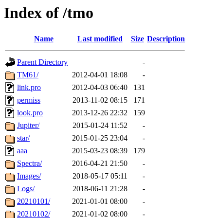
Index of /tmo
Name
Last modified
Size
Description
Parent Directory
-
TM61/
2012-04-01 18:08
-
link.pro
2012-04-03 06:40
131
permiss
2013-11-02 08:15
171
look.pro
2013-12-26 22:32
159
Jupiter/
2015-01-24 11:52
-
star/
2015-01-25 23:04
-
aaa
2015-03-23 08:39
179
Spectra/
2016-04-21 21:50
-
Images/
2018-05-17 05:11
-
Logs/
2018-06-11 21:28
-
20210101/
2021-01-01 08:00
-
20210102/
2021-01-02 08:00
-